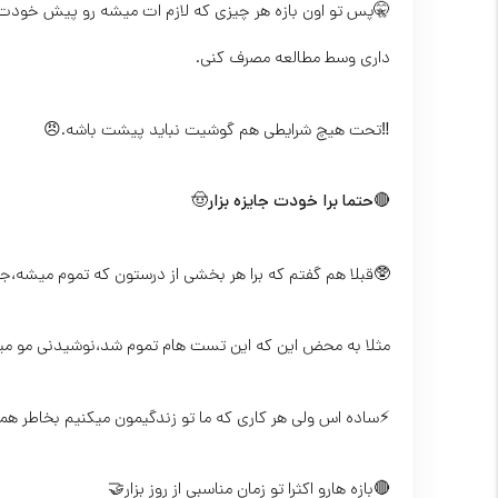
🤫پس تو اون بازه هر چیزی که لازم ات میشه رو پیش خودت د
داری وسط مطالعه مصرف کنی.
‼️تحت هیچ شرایطی هم گوشیت نباید پیشت باشه.😠
🔴
حتما برا خودت جایزه بزار
🤠
🥸قبلا هم گفتم که برا هر بخشی از درستون که تموم میشه،جایزه تعیین کنید.🥹
مثلا به محض این که این تست هام تموم شد،نوشیدنی مو می
⚡️ساده اس ولی هر کاری که ما تو زندگیمون میکنیم بخاطر همین
🔴بازه هارو اکثرا تو زمان مناسبی از روز بزار🤝