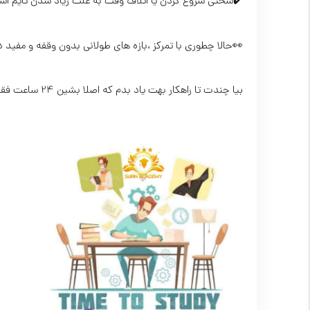
✔️سختی شروع کردن یا اتلاف وقت به علت زیاد شدن تایم اس
👀حالا چطوری با تمرکز ،بازه های طولانی بدون وقفه و مفید
بیا چندت تا راهکار بهت یاد بدم که اصلا بشین 24 ساعت فقط درس بخون.