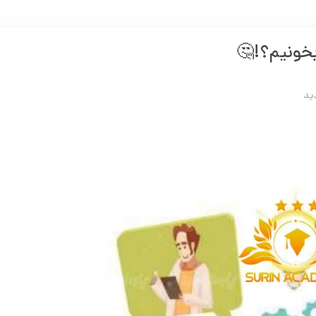
خونیم؟!🤔