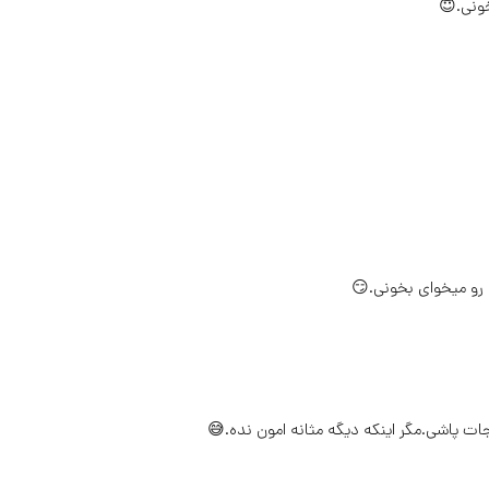
خونی.😇
 رو میخوای بخونی.😏
جات پاشی.مگر اینکه دیگه مثانه امون نده.😅