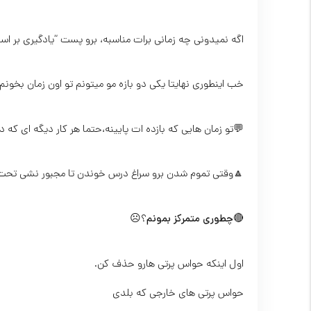
اگه نمیدونی چه زمانی برات مناسبه، برو پست “یادگیری بر اس
خب اینطوری نهایتا یکی دو بازه مو میتونم تو اون زمان بخو
💬تو زمان هایی که بازده ات پایینه،حتما هر کار دیگه ای که 
🔼وقتی تموم شدن برو سراغ درس خوندن تا مجبور نشی تحت ه
🔴
چطوری متمرکز بمونم
؟☹️
اول اینکه حواس پرتی هارو حذف کن.
حواس پرتی های خارجی که بلدی