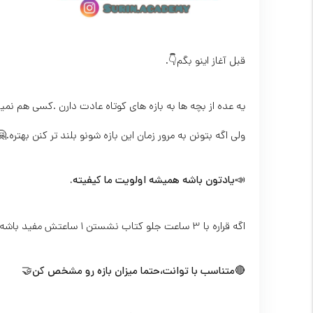
قبل آغاز اینو بگم👇.
یه عده از بچه ها به بازه های کوتاه عادت دارن .کسی هم نم
ولی اگه بتونن به مرور زمان این بازه شونو بلند تر کنن بهتره.
📣یادتون باشه همیشه اولویت ما کیفیته.
اگه قراره با 3 ساعت جلو کتاب نشستن 1 ساعتش مفید باشه خب همون یه ساعتو فقط بشینی بخونی که خیلی بهتره.
🔴
متناسب با توانت،حتما میزان بازه رو مشخص کن
🤝