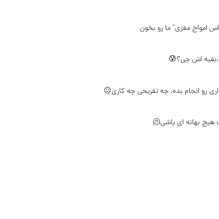
اس امواج مغزی” ما رو بخون
نم،بقیه اش چی؟😰
داری رو انجام بده، چه تفریحی چه کاری😐
یچ بهانه ای پاشی🫠