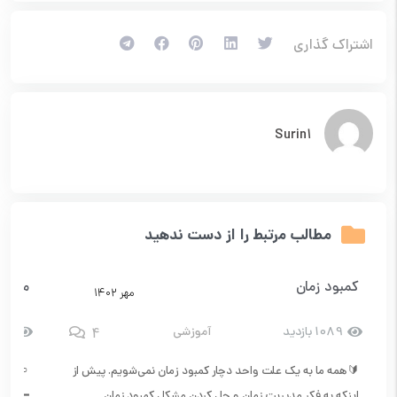
اشتراک گذاری
Surin1
مطالب مرتبط را از دست ندهید
کمبود زمان
معرفی
مهر ۱۴۰۲
4
1089 بازدید
آموزشی
658 با
🔰همه ما به یک علت واحد دچار کمبود زمان نمی‌شویم. پیش از
⸦ #م