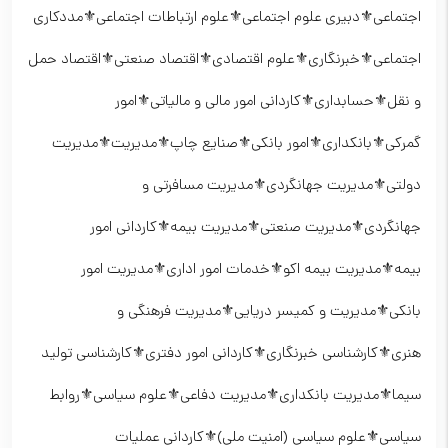
اجتماعی⚜️دبیری علوم اجتماعی⚜️علوم ارتباطات اجتماعی⚜️مددکاری
اجتماعی⚜️خبرنگاری⚜️علوم اقتصادی⚜️اقتصاد صنعتی⚜️اقتصاد حمل
و نقل⚜️حسابداری⚜️کاردانی امور مالی و مالیاتی⚜️امور
گمرکی⚜️بانکداری⚜️امور بانکی⚜️صنایع چاپ⚜️مدیریت⚜️مدیریت
دولتی⚜️مدیریت جهانگردی⚜️مدیریت مسافرتی و
جهانگردی⚜️مدیریت صنعتی⚜️مدیریت بیمه⚜️کاردانی امور
بیمه⚜️مدیریت بیمه اکو⚜️خدمات امور اداری⚜️مدیریت امور
بانکی⚜️مدیریت و کمیسر دریایی⚜️مدیریت فرهنگی و
هنری⚜️کارشناسی خبرنگاری⚜️کاردانی امور دفتری⚜️کارشناسی تولید
سیما⚜️مدیریت بانکداری⚜️مدیریت دفاعی⚜️علوم سیاسی⚜️روابط
سیاسی⚜️علوم سیاسی (امنیت ملی)⚜️کاردانی عملیات