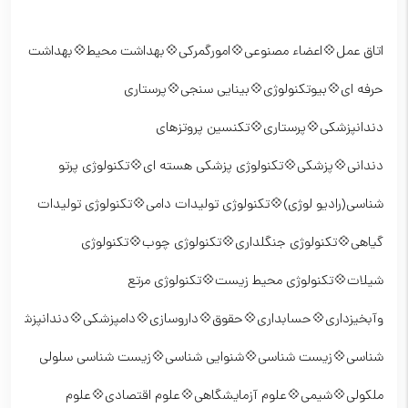
اتاق عمل💠اعضاء مصنوعی💠امورگمرکی💠بهداشت محیط💠بهداشت
حرفه ای💠بیوتکنولوژی💠بینایی سنجی💠پرستاری
دندانپزشکی💠پرستاری💠تکنسین پروتزهای
دندانی💠پزشکی💠تکنولوژی پزشکی هسته ای💠تکنولوژی پرتو
شناسی(رادیو لوژی)💠تکنولوژی تولیدات دامی💠تکنولوژی تولیدات
گیاهی💠تکنولوژی جنگلداری💠تکنولوژی چوب💠تکنولوژی
شیلات💠تکنولوژی محیط زیست💠تکنولوژی مرتع
وآبخیزداری💠حسابداری💠حقوق💠داروسازی💠دامپزشکی💠دندانپزشکی
شناسی💠زیست شناسی💠شنوایی شناسی💠زیست شناسی سلولی
ملکولی💠شیمی💠علوم آزمایشگاهی💠علوم اقتصادی💠علوم