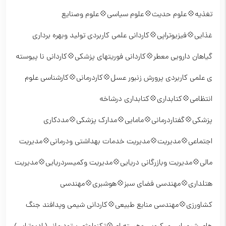
تغذیه💠علوم حدیث💠علوم سیاسی💠علوم وصنایع
غذایی💠فیزیوتراپی💠کاردانی علمی کاربردی تولید وبهره برداری
گیاهان دارویی معطر💠کاردانی فوریتهای پزشکی💠کاردانی نا پیوسته
ی علمی کاربردی پرورش زنبور عسل💠کاردرمانی💠کارشناسی علوم
انتظامی💠کتابداری💠کتابداری درشاخه
پزشکی💠گفتاردرمانی💠مامایی💠مدارک پزشکی💠مددکاری
اجتماعی💠مدیریت💠مدیریت خدمات بهداشتی ودرمانی💠مدیریت
مالی💠مدیریت وبازرگانی دریایی💠مدیریت وکمیسردریایی💠مدیریت
هتلداری💠مهندسی فضای سبز💠هوشبری💠مهندسی
کشاورزی💠مهندسی منابع طبیعی💠کاردانی شیمی وپدافند جنگ