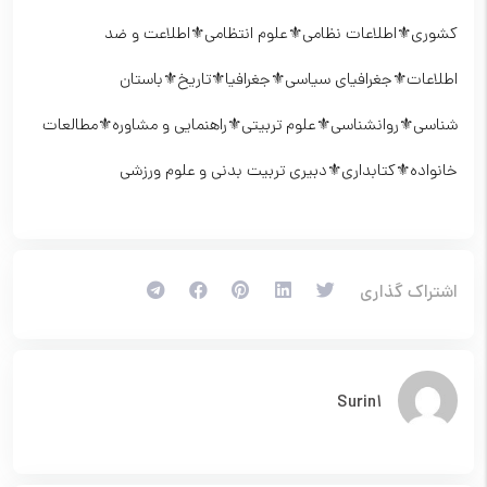
کشوری⚜️اطلاعات نظامی⚜️علوم انتظامی⚜️اطلاعت و ضد
اطلاعات⚜️جغرافیای سیاسی⚜️جغرافیا⚜️تاریخ⚜️باستان
شناسی⚜️روانشناسی⚜️علوم تربیتی⚜️راهنمایی و مشاوره⚜️مطالعات
خانواده⚜️کتابداری⚜️دبیری تربیت بدنی و علوم ورزشی
اشتراک گذاری
Surin1