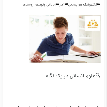
👑الکترونیک هواپیمایی👑آمار👑آبادانی وتوسعه روستاها
🔍علوم انسانی در یک نگاه