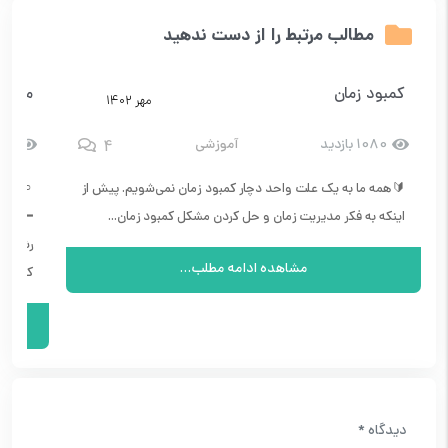
مطالب مرتبط را از دست ندهید
کمبود زمان
معرفی
مهر ۱۴۰۲
4
1080 بازدید
آموزشی
652 با
🔰همه ما به یک علت واحد دچار کمبود زمان نمی‌شویم. پیش از
⸦ #م
اینکه به فکر مدیریت زمان و حل کردن مشکل کمبود زمان...
━━━━━
رشته ش
مشاهده ادامه مطلب...
کتابیش
دیدگاه
*