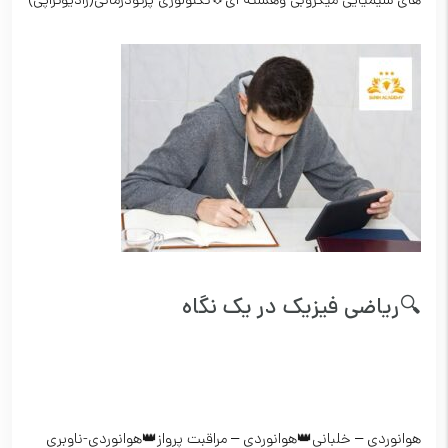
های شیمیایی میکروبی وهسته ای💠تکنولوژی پرتودرمانی(رادیوتراپی)
🔍ریاضی فیزیک در یک نگاه
هوانوردی – خلبانی👑هوانوردی – مراقبت پرواز👑هوانوردی-ناوبری