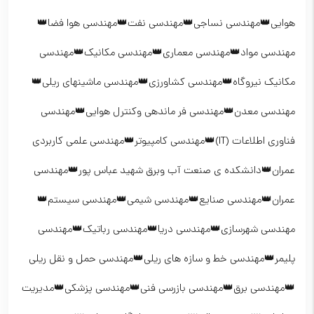
هوایی👑مهندسی نساجی👑مهندسی نفت👑مهندسی هوا فضا👑
مهندسی مواد👑مهندسی معماری👑مهندسی مکانیک👑مهندسی
مکانیک نیروگاه👑مهندسی کشاورزی👑مهندسی ماشینهای ریلی👑
مهندسی معدن👑مهندسی فر ماندهی وکنترل هوایی👑مهندسی
فناوری اطلاعات (IT)👑مهندسی کامپیوتر👑مهندسی علمی کاربردی
عمران👑دانشکده ی صنعت آب وبرق شهید عباس پور👑مهندسی
عمران👑مهندسی صنایع👑مهندسی شیمی👑مهندسی سیستم👑
مهندسی شهرسازی👑مهندسی دریا👑مهندسی رباتیک👑مهندسی
پلیمر👑مهندسی خط و سازه های ریلی👑مهندسی حمل و نقل ریلی
👑مهندسی برق👑مهندسی بازرسی فنی👑مهندسی پزشکی👑مدیریت