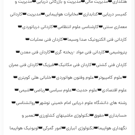
هتلداری👑مدیریت مالی👑مدیریت و بازرگانی دریایی👑مدیریت و
کمیسر دریایی👑کتابداری👑مخابرات هواپیمایی👑مدیریت👑کاردانی
معماری سنتی👑کارشناسی علوم انتظامی👑کاردانی دریانوردی👑
کاردانی فنی الکترونیک صدا وسیما👑کاردان فنی عملیات👑
پتروشیمی👑کاردانی فنی مواد -ریخته گری👑کاردان فنی معدن👑
کاردان فنی کشتی👑کاردان فنی مکانیک👑فیزیک👑کاردان فنی عمران
👑علوم کامپیوتر👑علوم وفنون هوانوردی👑خلبانی هلی کوپتری👑
علوم اقتصادی👑علوم حدیث👑علوم سیاسی👑ریاضی👑شیمی👑
رشته های دانشگاه علوم دریایی امام خمینی نوشهر👑روانشناسی👑
حسابداری👑حقوق👑تکنولوژی ماشینهای کشاورزی👑تعمیر و
نگهداری هواپیما👑تکنولوژی آبیاری👑امور گمرکی👑اویونیک هواپیما