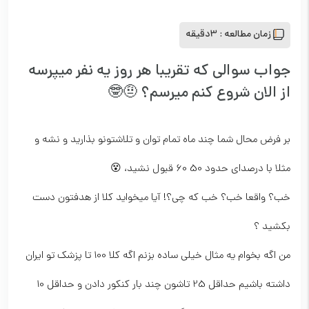
زمان مطالعه :
3دقیقه
جواب سوالی که تقریبا هر روز یه نفر میپرسه
از الان شروع کنم میرسم؟ 🤨🤓
بر فرض محال شما چند ماه تمام توان و تلاشتونو بذارید و نشه و
مثلا با درصدای حدود 50 60 قبول نشید، 😵
خب؟ واقعا خب؟ خب که چی؟! آیا میخواید کلا از هدفتون دست
بکشید ؟
من اگه بخوام یه مثال خیلی ساده بزنم اگه کلا 100 تا پزشک تو ایران
داشته باشیم حداقل 25 تاشون چند بار کنکور دادن و حداقل 10