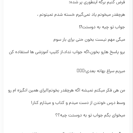
فرض کنیم برگه اینطوری پر شده؛
هرچقدر میخونم یاد نمی‌گیرم خسته شدم نمیتونم ،
جواب تو چیه به دوستت⁉️
میگی مهم نیست بخون حتی برای بار سوم
برو پاسخ هارو بخون،اگه جواب نداد،از کلیپ آموزشی ها استفاده کن
میریم سراغ بهانه بعدی؛👇🏽😒
من هی فکر میکنم نمیشه اگه هرچقدر بخونم!!برای همین انگیزه ام رو
وسط درس خوندن از دست میدم و کتاب و میذارم کنار!
میخوای بگم جواب تو به دوستت چیه؟؟