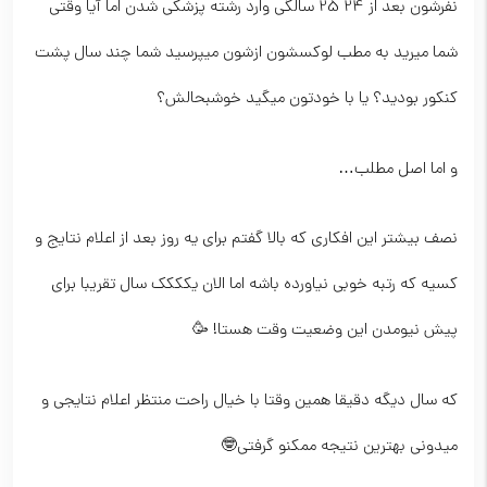
نفرشون بعد از 24 25 سالگی وارد رشته پزشکی شدن اما آیا وقتی
شما میرید به مطب لوکسشون ازشون میپرسید شما چند سال پشت
کنکور بودید؟ یا با خودتون میگید خوشبحالش؟
و اما اصل مطلب…
نصف بیشتر این افکاری که بالا گفتم برای یه روز بعد از اعلام نتایج و
کسیه که رتبه خوبی نیاورده باشه اما الان یکککک سال تقریبا برای
پیش نیومدن این وضعیت وقت هستا! 🥳
که سال دیگه دقیقا همین وقتا با خیال راحت منتظر اعلام نتایجی و
میدونی بهترین نتیجه ممکنو گرفتی🤓