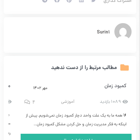
اشتراک گذاری
Surin1
مطالب مرتبط را از دست ندهید
کمبود زمان
معرفی
مهر ۱۴۰۲
4
1089 بازدید
آموزشی
658 با
🔰همه ما به یک علت واحد دچار کمبود زمان نمی‌شویم. پیش از
⸦ #م
اینکه به فکر مدیریت زمان و حل کردن مشکل کمبود زمان...
━━━━━
رشته ش