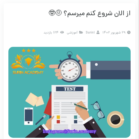
از الان شروع کنم میرسم؟ 🤨🤓
۲۹ شهریور ۱۴۰۲
Surin1
آموزشی
124 بازدید